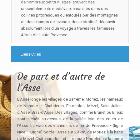
de nombreux petits villages, souvent des
rassemblements médiévaux enracinés dans des
collines pittoresques ou entourés par des montagnes
ou des champs de lavande, des endroits à découvrir
absolument lors d’un voyage à travers les fameuses
Alpes-de-Haute-Provence.
Liens utiles
De part et d’autre de
l’Asse
L’Asse longe les villages de Barrême, Moriez, les hameaux
de Norante et Chabrières, Estoublon, Mézel, Saint-Julien-
d’Asse, Bras-d’Asse. Des villages, comme Brunet ou Blieux
sont nichés au-dessus de la vallée loin des crues de
l’Asse. La voie des « chemins de fer de Provence » (ligne
Nice – Digne) borde l’Asse sur 28 km, de Moriez à la halte
de Mézel-Châteauredon, et la « route Napoléon » la longe